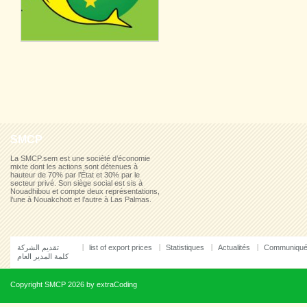
SMCP
La SMCP.sem est une société d’économie
mixte dont les actions sont détenues à
hauteur de 70% par l’État et 30% par le
secteur privé. Son siège social est sis à
Nouadhibou et compte deux représentations,
l’une à Nouakchott et l’autre à Las Palmas.
تقديم الشركة
list of export prices
Statistiques
Actualités
Communiqu
كلمة المدير العام
Copyright
SMCP
2026 by
extraCoding