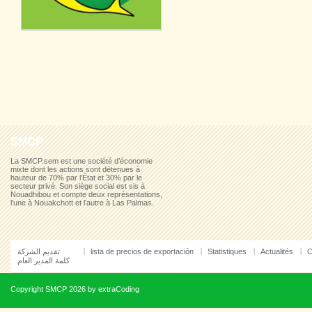
SMCP
La SMCP.sem est une société d’économie
mixte dont les actions sont détenues à
hauteur de 70% par l’État et 30% par le
secteur privé. Son siège social est sis à
Nouadhibou et compte deux représentations,
l’une à Nouakchott et l’autre à Las Palmas.
تقديم الشركة
lista de precios de exportación
Statistiques
Actualités
C
كلمة المدير العام
Copyright
SMCP
2026 by
extraCoding