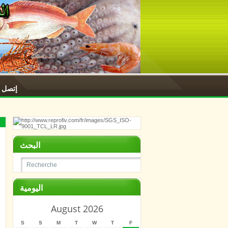
إتصل ب
البحث
اليومية
August 2026
S
S
M
T
W
T
F