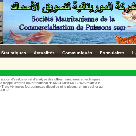
Statistiques
Actualités
Communiqués
Formulaires
نا
pport d’évaluation et d’analyse des offres financières et techniques
e d’appel d’offres ouvert national N° 06/CPMP/SMCP/2025 relatif à la
e Trois véhicules fourgonnettes diesel de cinq places, en un seul lot au
a SMCP