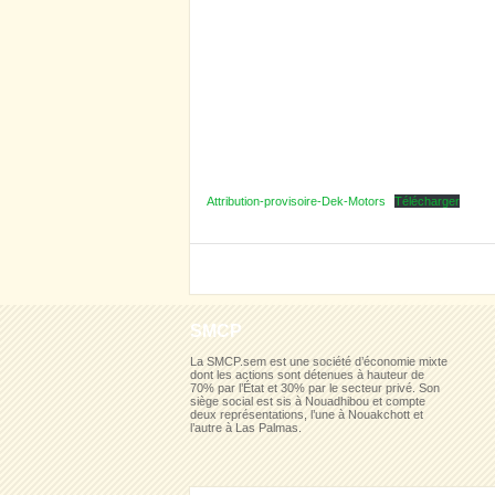
Attribution-provisoire-Dek-Motors
Télécharger
SMCP
La SMCP.sem est une société d’économie mixte
dont les actions sont détenues à hauteur de
70% par l’État et 30% par le secteur privé. Son
siège social est sis à Nouadhibou et compte
deux représentations, l’une à Nouakchott et
l’autre à Las Palmas.