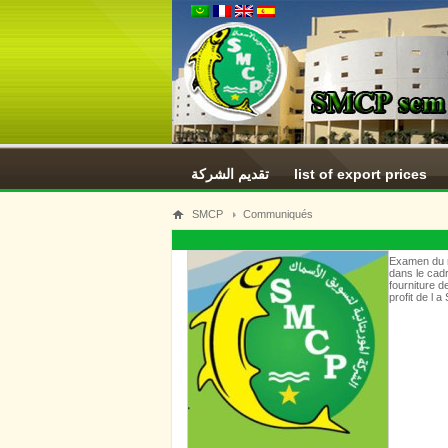
تقديم الشركة
list of export prices
SMCP
Communiqués
Examen du ra
dans le cadr
fourniture d
profit de l 