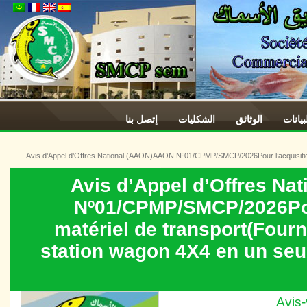
ات
الوثائق
الشكليات
إتصل بنا
Avis d’Appel d’Offres National (AAON)AAON Nº01/CPMP/SMCP/2026Pour l’acquisitio
Avis d’Appel d’Offres 
Nº01/CPMP/SMCP/2026Po
matériel de transport(Fou
station wagon 4X4 en un seul
Av