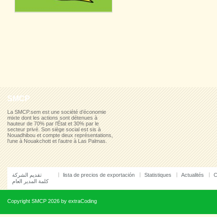
SMCP
La SMCP.sem est une société d’économie
mixte dont les actions sont détenues à
hauteur de 70% par l’État et 30% par le
secteur privé. Son siège social est sis à
Nouadhibou et compte deux représentations,
l’une à Nouakchott et l’autre à Las Palmas.
تقديم الشركة
lista de precios de exportación
Statistiques
Actualités
C
كلمة المدير العام
Copyright
SMCP
2026 by
extraCoding