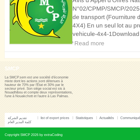
Avis d'Appel d'Offres N
N°02/CPMP/SMCP/2025 Pou
de transport (Fourniture 
4X4) En un seul lot au pr
vehicule-4x4-1Download
Read more
SMCP
La SMCP.sem est une société d’économie
mixte dont les actions sont détenues à
hauteur de 70% par l’État et 30% par le
secteur privé. Son siège social est sis à
Nouadhibou et compte deux représentations,
l’une à Nouakchott et l’autre à Las Palmas.
تقديم الشركة
list of export prices
Statistiques
Actualités
Communiqu
كلمة المدير العام
Copyright
SMCP
2026 by
extraCoding