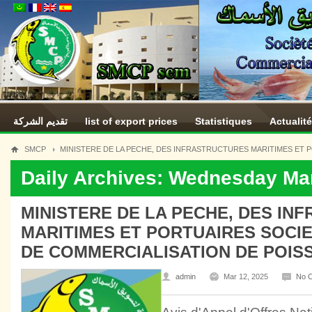
تقديم الشركة
list of export prices
Statistiques
Actualit
SMCP
MINISTERE DE LA PECHE, DES INFRASTRUCTURES MARITIMES ET
Daily Archives: Wednesday Mar
MINISTERE DE LA PECHE, DES IN
MARITIMES ET PORTUAIRES SOCI
DE COMMERCIALISATION DE POIS
admin
Mar 12, 2025
No 