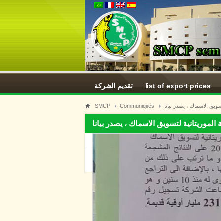
تقديم الشركة
list of export prices
SMCP
Communiqués
ويق الاسماك ، يصدر بيانا
لموريتانية لتسويق الاسماك ، يصدر بيانا