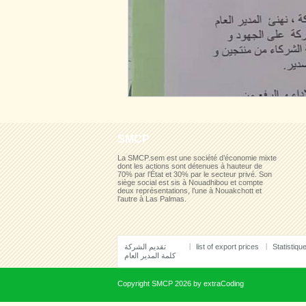
SMCP
La SMCP.sem est une société d’économie mixte
dont les actions sont détenues à hauteur de
70% par l’État et 30% par le secteur privé. Son
siège social est sis à Nouadhibou et compte
deux représentations, l’une à Nouakchott et
l’autre à Las Palmas.
تقديم الشركة
list of export prices
Statistiqu
كلمة المدير العام
Copyright
SMCP
2026 by
extraCoding