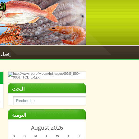
إتصل ب
البحث
اليومية
August 2026
S
S
M
T
W
T
F