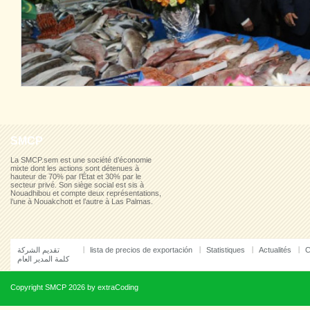
SMCP
La SMCP.sem est une société d’économie
mixte dont les actions sont détenues à
hauteur de 70% par l’État et 30% par le
secteur privé. Son siège social est sis à
Nouadhibou et compte deux représentations,
l’une à Nouakchott et l’autre à Las Palmas.
تقديم الشركة
lista de precios de exportación
Statistiques
Actualités
C
كلمة المدير العام
Copyright
SMCP
2026 by
extraCoding