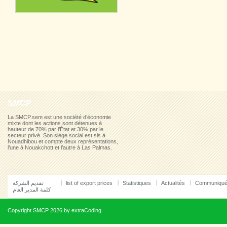
SMCP
La SMCP.sem est une société d’économie
mixte dont les actions sont détenues à
hauteur de 70% par l’État et 30% par le
secteur privé. Son siège social est sis à
Nouadhibou et compte deux représentations,
l’une à Nouakchott et l’autre à Las Palmas.
تقديم الشركة
list of export prices
Statistiques
Actualités
Communiqu
كلمة المدير العام
Copyright
SMCP
2026 by
extraCoding