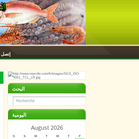
إتصل ب
البحث
اليومية
August 2026
S
S
M
T
W
T
F