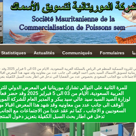
نا
Formulaires
Communiqués
Actualités
Statistiques
للمرة الثانية على ا
وريتنانية لتسويق الاسماك السيد يحيى أحمد الوقف الى جانب عدد من معاونيه وقد شهد هذا المعرض اقب
الاجتماعات مع الجانب السعودي بخصوص عدد من القضايا التي تدخل في اطار بحث السبل الكفيلة بتعزيز
للمرة الثانية على التوالي تشارك موريتانيا في المعرض الدولي للث
العربية السعودية، الايام م
لوزارة الصيد السيد سيد عالي سيد ببكر و المدير العام للشركة المور
الوقف الى جانب عدد من معاونيه وقد شهد هذا المعرض اقبالا 
السعوديين و الاجانب ، كما تم عقد عددا من الاجتماعات مع الجا
تدخل في اطار بحث السبل الكفيلة بتعزيز دخول المنتجا