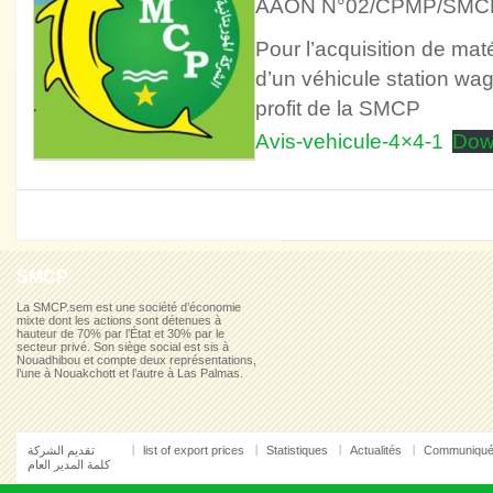
AAON N°02/CPMP/SMC
Pour l’acquisition de maté
d’un véhicule station wa
profit de la SMCP
Avis-vehicule-4×4-1
Dow
SMCP
La SMCP.sem est une société d’économie
mixte dont les actions sont détenues à
hauteur de 70% par l’État et 30% par le
secteur privé. Son siège social est sis à
Nouadhibou et compte deux représentations,
l’une à Nouakchott et l’autre à Las Palmas.
تقديم الشركة
list of export prices
Statistiques
Actualités
Communiqu
كلمة المدير العام