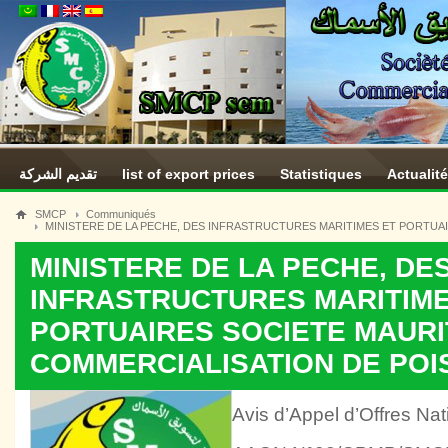
تقديم الشركة
list of export prices
Statistiques
Actualit
SMCP
Communiqués
MINISTERE DE LA PECHE, DES INFRASTRUCTURES MARITIMES ET PORTUA
MINISTERE DE LA PECHE, DE
INFRASTRUCTURES MARITIME
PORTUAIRES SOCIETE MAURI
COMMERCIALISATION DE PO
Avis d’Appel d’Offres Na