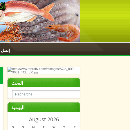
إتصل ب
البحث
اليومية
August 2026
S
S
M
T
W
T
F