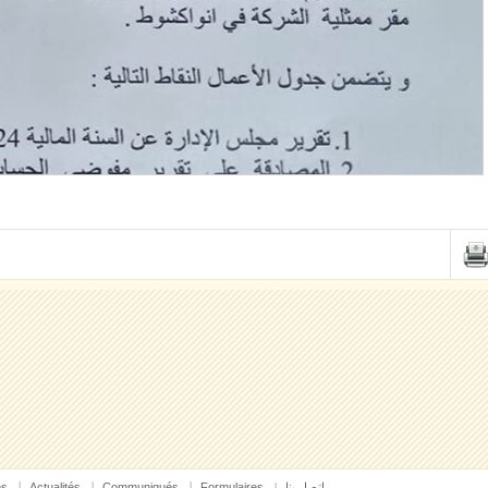
es
Actualités
Communiqués
Formulaires
إتصل بنا