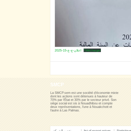
اعلان-ج-ع-15-2025
Télécharger
SMCP
La SMCP.sem est une société d’économie mixte
dont les actions sont détenues à hauteur de
70% par l’État et 30% par le secteur privé. Son
siège social est sis à Nouadhibou et compte
deux représentations, l’une à Nouakchott et
l’autre à Las Palmas.
تقديم الشركة
list of export prices
Statistiqu