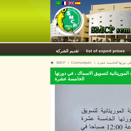
تقديم الشركة
list of export prices
SMCP
Communiqués
 في دورتها الخامسة عشرة
لموريتانية لتسويق الاسماك ، في دورتها
الخامسة عشرة