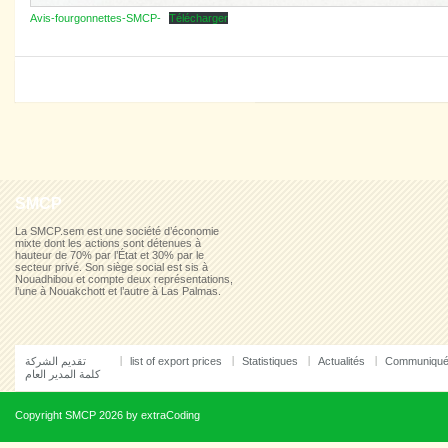
Avis-fourgonnettes-SMCP-
Télécharger
SMCP
La SMCP.sem est une société d’économie
mixte dont les actions sont détenues à
hauteur de 70% par l’État et 30% par le
secteur privé. Son siège social est sis à
Nouadhibou et compte deux représentations,
l’une à Nouakchott et l’autre à Las Palmas.
تقديم الشركة
list of export prices
Statistiques
Actualités
Communiqu
كلمة المدير العام
Copyright
SMCP
2026 by
extraCoding