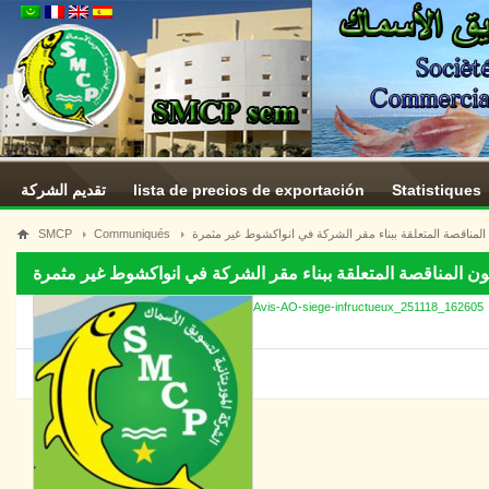
تقديم الشركة
lista de precios de exportación
Statistiques
SMCP
Communiqués
المناقصة المتعلقة ببناء مقر الشركة في انواكشوط غير مثمرة
ون المناقصة المتعلقة ببناء مقر الشركة في انواكشوط غير مثمرة
Avis-AO-siege-infructueux_251118_162605