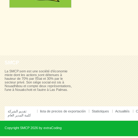
SMCP
La SMCP.sem est une société d’économie
mixte dont les actions sont détenues à
hauteur de 70% par l’État et 30% par le
secteur privé. Son siège social est sis à
Nouadhibou et compte deux représentations,
l’une à Nouakchott et l’autre à Las Palmas.
تقديم الشركة
lista de precios de exportación
Statistiques
Actualités
C
كلمة المدير العام
Copyright
SMCP
2026 by
extraCoding