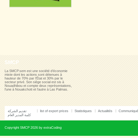
SMCP
La SMCP.sem est une société d’économie
mixte dont les actions sont détenues à
hauteur de 70% par l’État et 30% par le
secteur privé. Son siège social est sis à
Nouadhibou et compte deux représentations,
l’une à Nouakchott et l’autre à Las Palmas.
تقديم الشركة
list of export prices
Statistiques
Actualités
Communiqu
كلمة المدير العام
Copyright
SMCP
2026 by
extraCoding