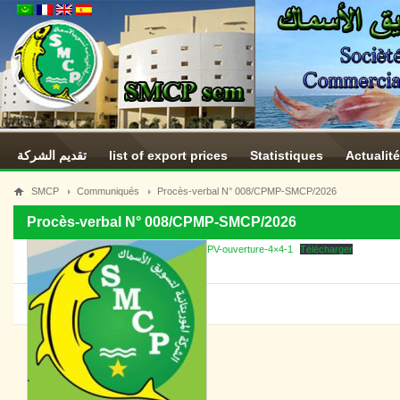
تقديم الشركة
list of export prices
Statistiques
Actualit
SMCP
Communiqués
Procès-verbal N° 008/CPMP-SMCP/2026
Procès-verbal N° 008/CPMP-SMCP/2026
PV-ouverture-4×4-1
Télécharger