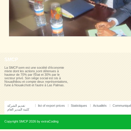
SMCP
La SMCP.sem est une société d’économie
mixte dont les actions sont détenues à
hauteur de 70% par l’État et 30% par le
secteur privé. Son siège social est sis à
Nouadhibou et compte deux représentations,
l’une à Nouakchott et l’autre à Las Palmas.
تقديم الشركة
list of export prices
Statistiques
Actualités
Communiqu
كلمة المدير العام
Copyright
SMCP
2026 by
extraCoding