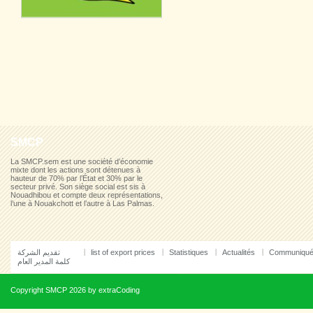
SMCP
La SMCP.sem est une société d’économie
mixte dont les actions sont détenues à
hauteur de 70% par l’État et 30% par le
secteur privé. Son siège social est sis à
Nouadhibou et compte deux représentations,
l’une à Nouakchott et l’autre à Las Palmas.
تقديم الشركة
list of export prices
Statistiques
Actualités
Communiqu
كلمة المدير العام
Copyright
SMCP
2026 by
extraCoding