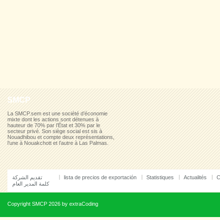
SMCP
La SMCP.sem est une société d’économie
mixte dont les actions sont détenues à
hauteur de 70% par l’État et 30% par le
secteur privé. Son siège social est sis à
Nouadhibou et compte deux représentations,
l’une à Nouakchott et l’autre à Las Palmas.
تقديم الشركة
lista de precios de exportación
Statistiques
Actualités
C
كلمة المدير العام
Copyright
SMCP
2026 by
extraCoding