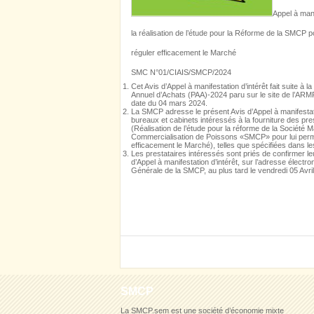
Appel à mani
la réalisation de l’étude pour la Réforme de la SMCP p
réguler efficacement le Marché
SMC N°01/CIAIS/SMCP/2024
Cet Avis d’Appel à manifestation d’intérêt fait suite à la
Annuel d’Achats (PAA)-2024 paru sur le site de l’AR
date du 04 mars 2024.
La SMCP adresse le présent Avis d’Appel à manifestati
bureaux et cabinets intéressés à la fourniture des prest
(Réalisation de l’étude pour la réforme de la Société 
Commercialisation de Poissons «SMCP» pour lui perm
efficacement le Marché), telles que spécifiées dans 
Les prestataires intéressés sont priés de confirmer le
d’Appel à manifestation d’intérêt, sur l’adresse électro
Générale de la SMCP, au plus tard le vendredi 05 Avri
SMCP
La SMCP.sem est une société d’économie mixte