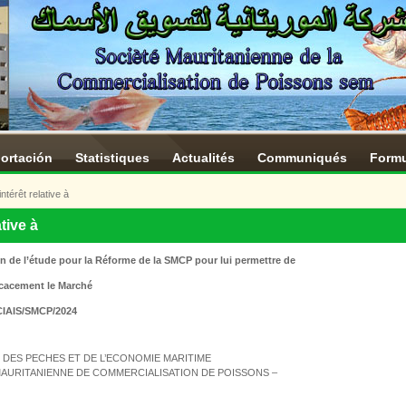
portación
Statistiques
Actualités
Communiqués
Formu
ntérêt relative à
tive à
on de l’étude
pour la Réforme de la SMCP pour lui permettre de
ficacement le Marché
CIAIS/SMCP/2024
 DES PECHES ET DE L’ECONOMIE MARITIME
AURITANIENNE DE COMMERCIALISATION DE POISSONS –