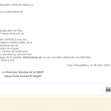
festation d’intérêt relative à
our lui permettre de
 publication du Plan
MP (www.armp.mr) en
on d’intérêt à tous les
ations intellectuelles de la
Mauritanienne de
ettre de réguler
les Termes de Référence.
ur intention au présent avis
nique de la société:
info@smcp.mr
ou par une lettre adressée à la Direction
l 2024 à 12h.
Fait à Nouadhibou, le 28 mars 2024
Le Directeur Général de la SMCP
Yahya Ould Ahmed El Waghf