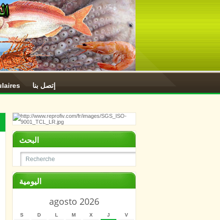
laires
إتصل بنا
البحث
اليومية
agosto 2026
S
D
L
M
X
J
V