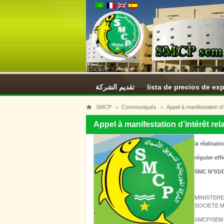
تقديم الشركة
lista de precios de ex
SMCP
Communiqués
Appel à manifestation d’i
Appel à manifestation d’intérêt rela
l
a réalisati
réguler ef
SMC N°01/
MINISTERE
SOCIETE M
SMCP/SEM