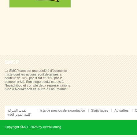
SMCP
La SMCP.sem est une société d’économie
mixte dont les actions sont détenues à
hauteur de 70% par l’État et 30% par le
secteur privé. Son siège social est sis à
Nouadhibou et compte deux représentations,
l’une à Nouakchott et l’autre à Las Palmas.
تقديم الشركة
lista de precios de exportación
Statistiques
Actualités
C
كلمة المدير العام
Copyright
SMCP
2026 by
extraCoding