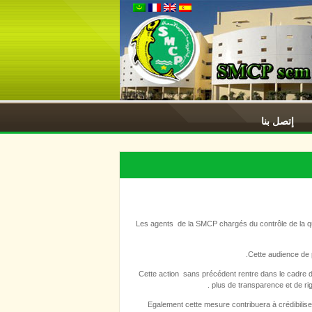
إتصل بنا
Les agents de la SMCP chargés du contrôle de la qua
Cette audience de 
Cette action sans précédent rentre dans le cadre de
plus de transparence et de ri
Egalement cette mesure contribuera à crédibilise