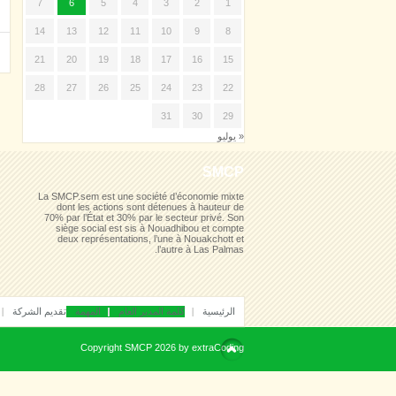
7
6
5
4
3
2
1
14
13
12
11
10
9
8
21
20
19
18
17
16
15
28
27
26
25
24
23
22
31
30
29
« يوليو
SMCP
La SMCP.sem est une société d’économie mixte
dont les actions sont détenues à hauteur de
70% par l’État et 30% par le secteur privé. Son
siège social est sis à Nouadhibou et compte
deux représentations, l’une à Nouakchott et
l’autre à Las Palmas.
الرئيسية
كلمة المدير العام
المهمة
تقديم الشركة
Copyright
SMCP
2026 by
extraCoding