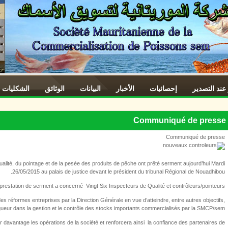
 عند التصدير
إحصائيات
الأخبار
البيانات
الوثائق
الشكليات
Communiqué de presse
Communiqué de presse
lité, du pointage et de la pesée des produits de pêche ont prêté serment aujourd’hui Mardi
26/05/2015 au palais de justice devant le président du tribunal Régional de Nouadhibou.
prestation de serment a concerné Vingt Six Inspecteurs de Qualité et contrôleurs/pointeurs.
s réformes entreprises par la Direction Générale en vue d’atteindre, entre autres objectifs,
gueur dans la gestion et le contrôle des stocks importants commercialisés par la SMCP/sem.
r davantage les opérations de la société et renforcera ainsi la confiance des partenaires de