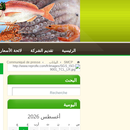
الرئيسية
تقديم الشركة
لائحة الأسعار
SMCP
البيانات
Communiqué de presse
البحث
اليومية
أغسطس 2026
س
د
ن
ث
أرب
خ
ج