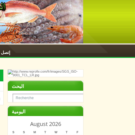
إتصل ب
البحث
اليومية
August 2026
S
S
M
T
W
T
F