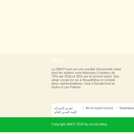
SMCP
La SMCP.sem est une société d’économie mixte
dont les actions sont détenues à hauteur de
70% par l’État et 30% par le secteur privé. Son
siège social est sis à Nouadhibou et compte
deux représentations, l’une à Nouakchott et
l’autre à Las Palmas.
تقديم الشركة
list of export prices
Statistiqu
كلمة المدير العام
Copyright
SMCP
2026 by
extraCoding