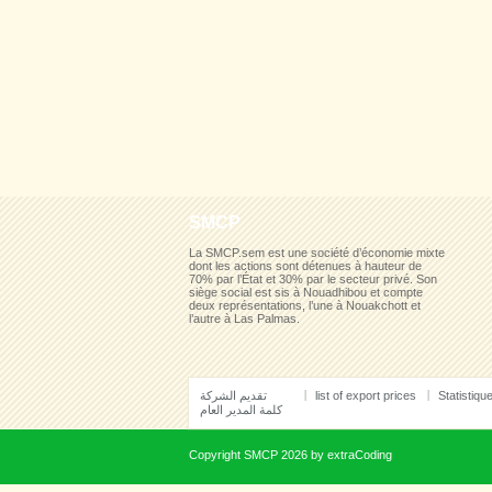
SMCP
La SMCP.sem est une société d’économie mixte
dont les actions sont détenues à hauteur de
70% par l’État et 30% par le secteur privé. Son
siège social est sis à Nouadhibou et compte
deux représentations, l’une à Nouakchott et
l’autre à Las Palmas.
تقديم الشركة
list of export prices
Statistiqu
كلمة المدير العام
Copyright
SMCP
2026 by
extraCoding