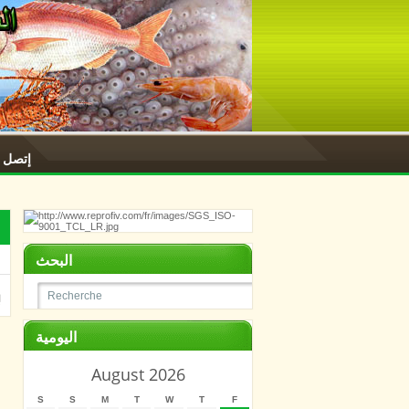
إتصل ب
البحث
اليومية
August 2026
S
S
M
T
W
T
F