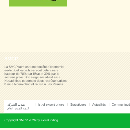
SMCP
La SMCP.sem est une société d’économie
mixte dont les actions sont détenues à
hauteur de 70% par l’État et 30% par le
secteur privé. Son siège social est sis à
Nouadhibou et compte deux représentations,
l’une à Nouakchott et l’autre à Las Palmas.
تقديم الشركة
list of export prices
Statistiques
Actualités
Communiqu
كلمة المدير العام
Copyright
SMCP
2026 by
extraCoding