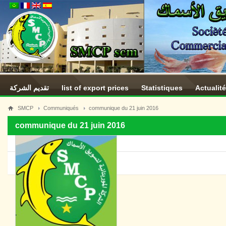
تقديم الشركة
list of export prices
Statistiques
Actualit
SMCP
Communiqués
communique du 21 juin 2016
communique du 21 juin 2016