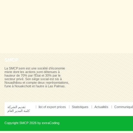
SMCP
La SMCP.sem est une société d’économie
mixte dont les actions sont détenues à
hauteur de 70% par l’État et 30% par le
secteur privé. Son siège social est sis à
Nouadhibou et compte deux représentations,
l’une à Nouakchott et l’autre à Las Palmas.
تقديم الشركة
list of export prices
Statistiques
Actualités
Communiqu
كلمة المدير العام
Copyright
SMCP
2026 by
extraCoding